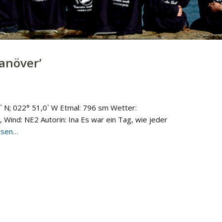
anöver
’
` N; 022° 51,0` W Etmal: 796 sm Wetter:
Wind: NE2 Autorin: Ina Es war ein Tag, wie jeder
esen…