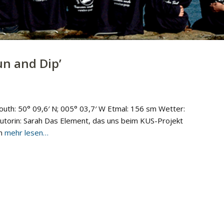
un and Dip
’
uth: 50° 09,6′ N; 005° 03,7′ W Etmal: 156 sm Wetter:
utorin: Sarah Das Element, das uns beim KUS-Projekt
em
mehr lesen…