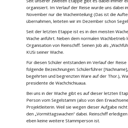
Seit unserer zweiten Etappe gibt es dabei immer ei
organisiert. Im Verlauf der Reise wurde uns dabei
November nur die Wacheinteilung (Das ist die Aufte
übernahmen, leiteten wir im Dezember schon Segel
Seit der letzten Etappe ist es in den meisten Wach
Wache anführt. Neben dem normalen Wachbetrieb le
Organisation von Reinschiff. Seinen Job als „Wachf
KUSi seiner Wache.
Für diesen Schüler entstanden im Verlauf der Reise 
folgende Bezeichnungen: Schülerführer [Nachname],
begehrten und begrenzten Ware auf der Thor.), Wac
presidente de Wachchichiuaua.
Bei uns in der Wache gibt es auf dieser letzten Eta
Person vom Segelstamm (also von den Erwachsenen) i
Projektleiterin. Weil sie wegen dieser Aufgabe nicht s
den „Vormittagswachen“ dabei. Reinschiff erledigen 
eben keine weitere Stammperson ist.