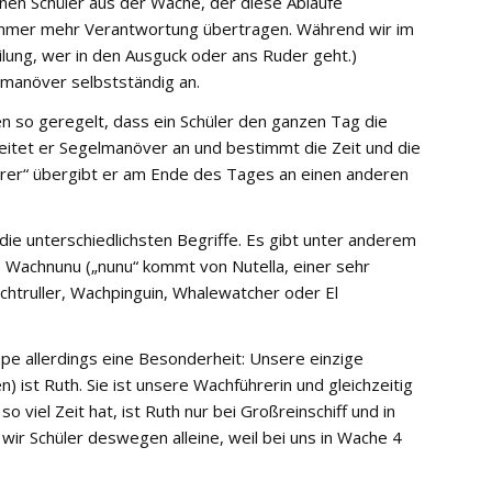
nen Schüler aus der Wache, der diese Abläufe
 immer mehr Verantwortung übertragen. Während wir im
ilung, wer in den Ausguck oder ans Ruder geht.)
manöver selbstständig an.
en so geregelt, dass ein Schüler den ganzen Tag die
itet er Segelmanöver an und bestimmt die Zeit und die
ührer“ übergibt er am Ende des Tages an einen anderen
die unterschiedlichsten Begriffe. Es gibt unter anderem
 Wachnunu („nunu“ kommt von Nutella, einer sehr
htruller, Wachpinguin, Whalewatcher oder El
ppe allerdings eine Besonderheit: Unsere einzige
st Ruth. Sie ist unsere Wachführerin und gleichzeitig
o viel Zeit hat, ist Ruth nur bei Großreinschiff und in
wir Schüler deswegen alleine, weil bei uns in Wache 4