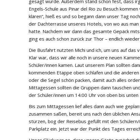
gesagt wurde. Außerdem stand schon fest, dass irg
Engels-Schule aus Pinar del Rio zu Besuch kommen w
klären“, hieß es und so begann dann unser Tag noch
der Dachterrasse unseres Hotels, von wo aus man
hatte. Nachdem wir dann das gesamte Gepäck mitsam
ging es auch schon zurück zur Thor – endlich wiede
Die Busfahrt nutzten Michi und ich, um uns auf das
Klar war, dass wir alle noch in unsere neuen Kamm
Schüler/innen kamen. Laut unserem Plan sollten dann
kommenden Etappe oben schlafen und die anderen w
oder die Segel schön packen, damit auch alles ord
Mittagessen sollten die Gruppen dann tauschen und 
der Schüler/innen um 14:00 Uhr von oben bis unten 
Bis zum Mittagessen lief alles dann auch wie geplan
zusammen saßen, bereit uns nach den üblichen Ansag
stürzen, bog der Reisebus gefüllt mit den Schülern/
Parkplatz ein. Jetzt war der Punkt des Tages erreic
Unser Glück war es, dass unsere Gäste zunächst di