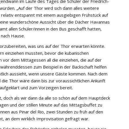
endwann im Laufe des Tages die Schüler der Friedrich-
ürden. „Auf der Thor wird sich dann alles weitere
 relativ entspannt mit einem ausgiebigen Frühstück auf
 eine wunderschöne Aussicht über die Dächer Havannas
t allen Schüler/innen in den Bus geschafft hatten,
r nach Hause.
 vorzubereiten, was uns auf der Thor erwarten könnte.
ern einziehen mussten, bevor die kubanischen
 vor dem Mittagessen all die einziehen, die auf der
ährenddessen zum Beispiel in der Backschaft helfen
entlich aussieht, wenn unsere Gäste kommen. Nach dem
die Thor wäre dann bis zur voraussichtlichen Ankunft
aufgeklart und zum Vorzeigen bereit.
t, doch als wir dann da alle so schön auf dem Hauptdeck
en und der stillen Minute auf das Mittagsbuffet zu
innen aus Pinar del Rio, zwei Stunden zu früh auf den
ht, an dem wirklich Improvisation gefragt war.
e Erlaubnis der Behörden einholen mussten, bevor sie