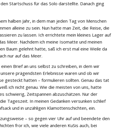
den Startschuss für das Solo darstellte. Danach ging
einem halben Jahr, in dem man jeden Tag von Menschen
men alleine zu sein. Nun hatte man Zeit, die Reise, die
sieren zu lassen. Ich errichtete mein kleines Lager auf
 das Meer. Nachdem ich meine Isomatte und meinen
en Baum gelehnt hatte, saß ich erst mal eine Weile da
ach nur auf das Meer.
einen Brief an uns selbst zu schreiben, in dem wir
 unsere prägendsten Erlebnisse waren und ob wir
se gesteckt hatten – formulieren sollten. Genau das tat
weiß ich nicht genau. Wie die meisten von uns, hatte
es schwierig, Zeitspannen abzuschätzen. Nur der
die Tageszeit. In meinen Gedanken versunken schlief
afsack und in unzähligen Klamottenschichten, ein.
ätzungsweise – so gegen vier Uhr auf und beendete den
chten fror ich, wie viele anderen KuSis auch, bei