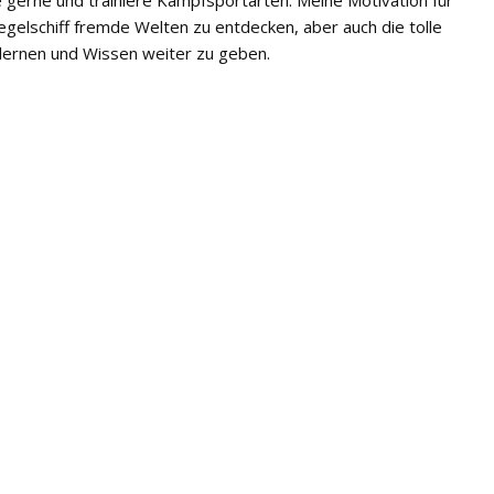
gerne und trainiere Kampfsportarten. Meine Motivation für
egelschiff fremde Welten zu entdecken, aber auch die tolle
lernen und Wissen weiter zu geben.