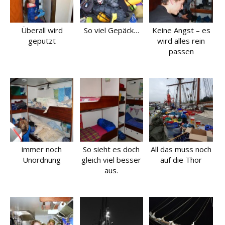
Überall wird
So viel Gepäck…
Keine Angst – es
geputzt
wird alles rein
passen
immer noch
So sieht es doch
All das muss noch
Unordnung
gleich viel besser
auf die Thor
aus.